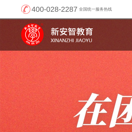
400-028-2287
全国统一服务热线
新安智教育--官网
（“学历+考证”权威
机构）