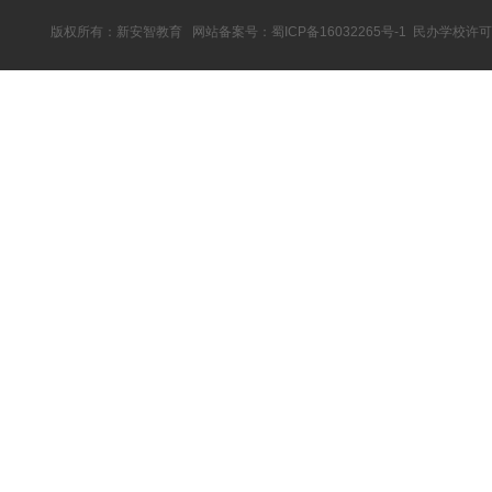
版权所有：新安智教育 网站备案号：
蜀ICP备16032265号-1
民办学校许可证：教