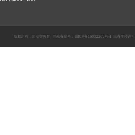
版权所有：新安智教育 网站备案号：
蜀ICP备16032265号-1
民办学校许可证：教