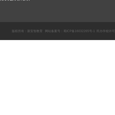
版权所有：新安智教育 网站备案号：
蜀ICP备16032265号-1
民办学校许可证：教